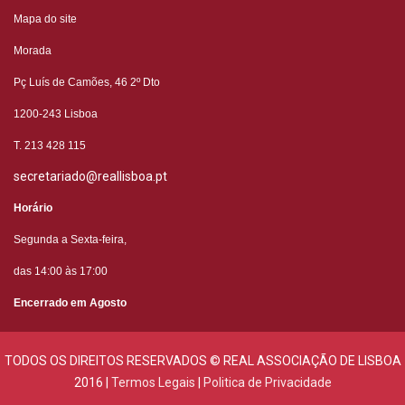
Mapa do site
Morada
Pç Luís de Camões, 46 2º
Dto
1200-243 Lisboa
T. 213 428 115
secretariado@reallisboa.pt
Horário
Segunda a Sexta-feira,
das 14:00 às 17:00
Encerrado em Agosto
TODOS OS DIREITOS RESERVADOS © REAL ASSOCIAÇÃO DE LISBOA
2016 |
Termos Legais
|
Politica de Privacidade