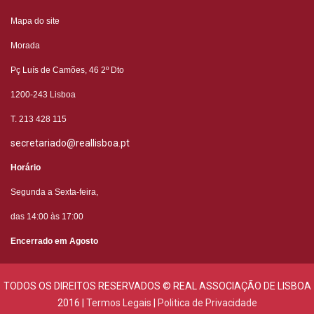
Mapa do site
Morada
Pç Luís de Camões, 46 2º
Dto
1200-243 Lisboa
T. 213 428 115
secretariado@reallisboa.pt
Horário
Segunda a Sexta-feira,
das 14:00 às 17:00
Encerrado em Agosto
TODOS OS DIREITOS RESERVADOS © REAL ASSOCIAÇÃO DE LISBOA
2016 |
Termos Legais
|
Politica de Privacidade