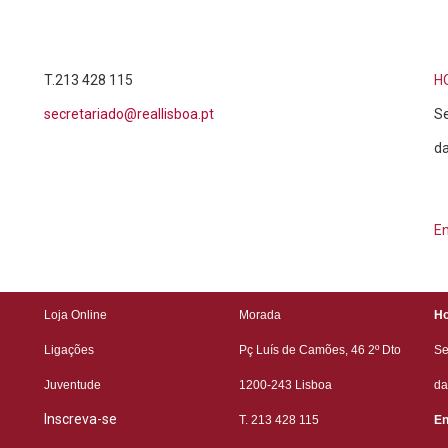
T.213 428 115
H
secretariado@reallisboa.pt
Se
da
E
Loja Online
Morada
Ho
Ligações
Pç Luís de Camões, 46 2º
Dto
Se
Juventude
1200-243 Lisboa
da
Inscreva-se
T. 213 428 115
En