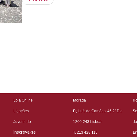
Loja Online
Morada
Ho
Ligações
Pç Luís de Camões, 46 2º
Dto
Se
Juventude
1200-243 Lisboa
da
Inscreva-se
T. 213 428 115
En