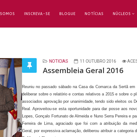
 SOMOS
INSCREVA-SE
BLOGUE
NOTÍCIAS
NÚCLEOS
NOTICIAS
11 OUTUBRO 2016
ACES
Assembleia Geral 2016
Reuniu no passado sábado na Casa da Comarca da Sertã em L
deliberar sobre o relatório e contas relativos a 2015 e sobre 
associados aprovação por unanimidade, tendo sido eleitos os
Real. Aproveitou-se esta oportunidade para dar posse aos nov
Lopes, Gonçalo Fortunato de Almeida e Nuno Serra Pereira e pa
Ferreira de Lima, agraciado que foi com a atribuição da me
Geral, por expressiva aclamação, deliberou atribuir a categoria