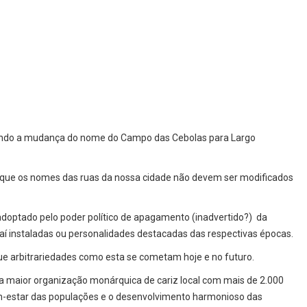
isando a mudança do nome do Campo das Cebolas para Largo
e que os nomes das ruas da nossa cidade não devem ser modificados
adoptado pelo poder político de apagamento (inadvertido?) da
 aí instaladas ou personalidades destacadas das respectivas épocas.
que arbitrariedades como esta se cometam hoje e no futuro.
 a maior organização monárquica de cariz local com mais de 2.000
em-estar das populações e o desenvolvimento harmonioso das