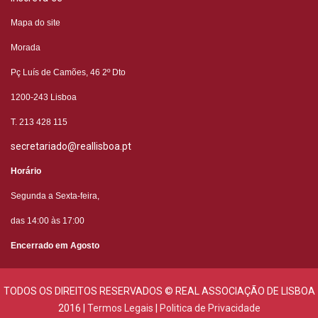
Mapa do site
Morada
Pç Luís de Camões, 46 2º
Dto
1200-243 Lisboa
T. 213 428 115
secretariado@reallisboa.pt
Horário
Segunda a Sexta-feira,
das 14:00 às 17:00
Encerrado em Agosto
TODOS OS DIREITOS RESERVADOS © REAL ASSOCIAÇÃO DE LISBOA
2016 |
Termos Legais
|
Politica de Privacidade